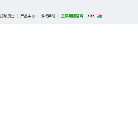
招纳贤士
|
产品中心
|
版权声明
|
金锣集团官网
Copyright ©2026 临沂新程金锣肉制品集团有限公司调味品事业部 All 