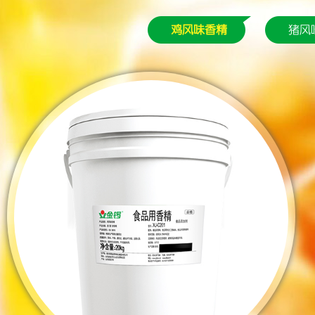
鸡风味香精
猪风